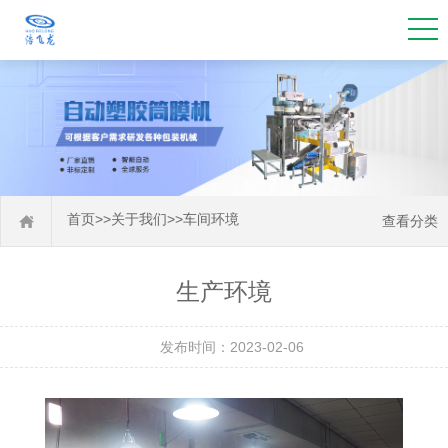
>>
>>
首页
关于我们
车间环境
查看分类
.
公司简介
公司风采
车间环境
生产工艺
公司环境
生产环境
发布时间：2023-02-06