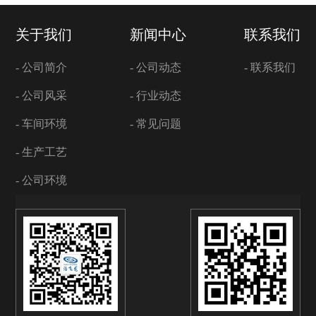
关于我们
新闻中心
联系我们
- 公司简介
- 公司动态
- 联系我们
- 公司风采
- 行业动态
- 车间环境
- 常见问题
- 生产工艺
- 公司环境